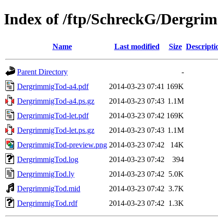
Index of /ftp/SchreckG/Dergri
Name
Last modified
Size
Descripti
Parent Directory
-
DergrimmigTod-a4.pdf
2014-03-23 07:41
169K
DergrimmigTod-a4.ps.gz
2014-03-23 07:43
1.1M
DergrimmigTod-let.pdf
2014-03-23 07:42
169K
DergrimmigTod-let.ps.gz
2014-03-23 07:43
1.1M
DergrimmigTod-preview.png
2014-03-23 07:42
14K
DergrimmigTod.log
2014-03-23 07:42
394
DergrimmigTod.ly
2014-03-23 07:42
5.0K
DergrimmigTod.mid
2014-03-23 07:42
3.7K
DergrimmigTod.rdf
2014-03-23 07:42
1.3K