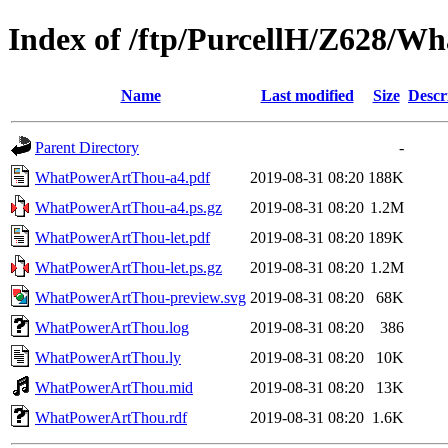
Index of /ftp/PurcellH/Z628/
Name
Last modified
Size
Descr
Parent Directory
-
WhatPowerArtThou-a4.pdf
2019-08-31 08:20
188K
WhatPowerArtThou-a4.ps.gz
2019-08-31 08:20
1.2M
WhatPowerArtThou-let.pdf
2019-08-31 08:20
189K
WhatPowerArtThou-let.ps.gz
2019-08-31 08:20
1.2M
WhatPowerArtThou-preview.svg
2019-08-31 08:20
68K
WhatPowerArtThou.log
2019-08-31 08:20
386
WhatPowerArtThou.ly
2019-08-31 08:20
10K
WhatPowerArtThou.mid
2019-08-31 08:20
13K
WhatPowerArtThou.rdf
2019-08-31 08:20
1.6K